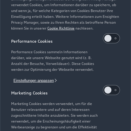
Zurück nach oben
verwendet Cookies, um Informationen darüber zu speichern, ob
und wenn ja, für welche Kategorien von Cookies Benutzer ihre
Einwilligung erteilt haben. Weitere Informationen zum Ensighten
Modelle
Privacy Manager, sowie zu Ihren Rechten als betroffene Person
können Sie in unserer
Cookie Richtlinie
nachlesen.
Kaufen & leasen
Alle Modelle
Performance Cookies
Modelle vergleichen
Service & Zubehör
Performance Cookies sammeln Informationen
Neuwagensuche
darüber, wie unsere Webseite genutzt wird (z. B.
Elektromodelle
Anzahl der Besuche, Verweildauer). Diese Cookies
Gebrauchtwagensuche
Support
werden zur Optimierung der Webseite verwendet.
Saisonale Angebote
Plug-in-Hybride
Gebrauchtwagen
Einstellungen anpassen
Audi Services
Über Audi
Kundenservice
Finanzierung
Marketing Cookies
Garantie
Händlersuche
Aktionen & Angebote
Unternehmen
Marketing Cookies werden verwendet, um für die
Audi digital services
Benutzer relevantere und auf deren Interessen
Audi Code
Geschäftskunden
Karriere
zugeschnittene Inhalte anzubieten. Sie werden auch
myAudi
verwendet, um die Erscheinungshäufigkeit einer
Häufige Fragen (FAQ)
Investor Relations
Werbeanzeige zu begrenzen und um die Effektivität