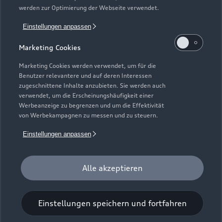
1
Die direkten und indirekten Tochtergesellschaften der
werden zur Optimierung der Webseite verwendet.
Volkswagen Financial Services AG erbringen unter dem
Einstellungen anpassen
gemeinsamen Kennzeichen „Volkswagen Financial Services“
verschiedene Leistungen. Es handelt sich hierbei um
Marketing Cookies
Bankleistungen (durch Volkswagen Bank GmbH),
Leasingleistungen (durch Volkswagen Leasing GmbH),
Marketing Cookies werden verwendet, um für die
Versicherungsleistungen (durch Volkswagen Versicherung AG,
Benutzer relevantere und auf deren Interessen
zugeschnittene Inhalte anzubieten. Sie werden auch
Volkswagen Autoversicherung AG) sowie Mobilitätsleistungen
verwendet, um die Erscheinungshäufigkeit einer
(u. a. durch Volkswagen Leasing GmbH). Zusätzlich werden
Werbeanzeige zu begrenzen und um die Effektivität
Versicherungsprodukte anderer Anbieter vermittelt.
von Werbekampagnen zu messen und zu steuern.
2
Das Autohaus ist zertifiziert von der Audi Leasing,
Einstellungen anpassen
Zweigniederlassung der Volkswagen Leasing GmbH. Die
Grundlage der Zertifizierung ist der Anteil der zertifizierten
Verkäufer dieses Standortes. Das Verfahren der Zertifizierung
Alle akzeptieren
der Neu- und Gebrauchtwagenverkäufer ist qualitätsgeprüft
durch den Lehrstuhl für Arbeits-, Organisations-,
Einstellungen speichern und fortfahren
Sozialpsychologie der Technischen Universität Braunschweig.