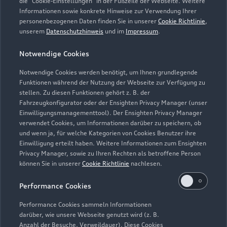
die "Cookie-Einstellungen" in der Fußzeile der Webseite. Weitere
Elektromodelle
Informationen sowie konkrete Hinweise zur Verwendung Ihrer
Gebrauchtwagensuche
Support
Saisonale Angebote
personenbezogenen Daten finden Sie in unserer
Cookie Richtlinie
,
Plug-in-Hybride
unserem
Datenschutzhinweis
und im
Impressum
.
Gebrauchtwagen
Audi Services
Über Audi
Kundenservice
Finanzierung
Notwendige Cookies
Garantie
Händlersuche
Notwendige Cookies werden benötigt, um Ihnen grundlegende
Aktionen & Angebote
Unternehmen
Audi digital services
Funktionen während der Nutzung der Webseite zur Verfügung zu
Audi Code
stellen. Zu diesen Funktionen gehört z. B. der
Geschäftskunden
Karriere
myAudi
Fahrzeugkonfigurator oder der Ensighten Privacy Manager (unser
Häufige Fragen (FAQ)
Einwilligungsmanagementtool). Der Ensighten Privacy Manager
Investor Relations
verwendet Cookies, um Informationen darüber zu speichern, ob
© 2026 AUDI AG. Alle Rechte vorbehalten
Audi Online Beratung
und wenn ja, für welche Kategorien von Cookies Benutzer ihre
Presse & Media Center
Einwilligung erteilt haben. Weitere Informationen zum Ensighten
Impressum
Rechtliches
Hinweisgebersystem
Online-Terminvereinbarung
Privacy Manager, sowie zu Ihren Rechten als betroffene Person
Datenschutz
Datenschutzinformation
Cookie-Einstellungen
können Sie in unserer
Cookie Richtlinie
nachlesen.
Servicekontakt
Cookie-Richtlinie
Barrierefreiheit
Audi erleben
Performance Cookies
Digital Services Act
EU Data Act
Bordbuch & Bedienungsanleitungen
Newsletter
Performance Cookies sammeln Informationen
Verträge kündigen
darüber, wie unsere Webseite genutzt wird (z. B.
Anzahl der Besuche, Verweildauer). Diese Cookies