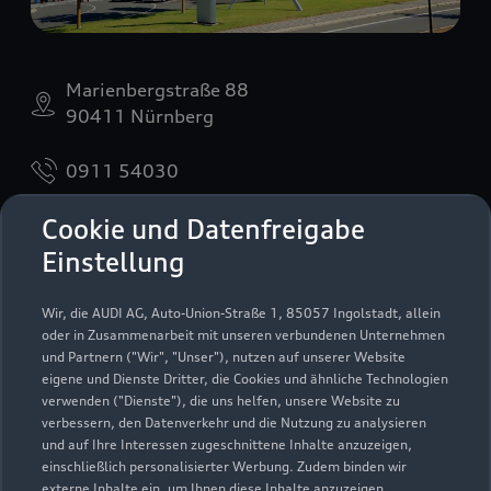
Marienbergstraße 88
90411 Nürnberg
0911 54030
Cookie und Datenfreigabe
audi.marienberg@feser-graf.de
Einstellung
Kontaktdaten herunterladen
Wir, die AUDI AG, Auto-Union-Straße 1, 85057 Ingolstadt, allein
oder in Zusammenarbeit mit unseren verbundenen Unternehmen
und Partnern ("Wir", "Unser"), nutzen auf unserer Website
Öffnungszeiten
eigene und Dienste Dritter, die Cookies und ähnliche Technologien
verwenden ("Dienste"), die uns helfen, unsere Website zu
verbessern, den Datenverkehr und die Nutzung zu analysieren
und auf Ihre Interessen zugeschnittene Inhalte anzuzeigen,
Verkauf
einschließlich personalisierter Werbung. Zudem binden wir
Geöffnet bis
18:00
externe Inhalte ein, um Ihnen diese Inhalte anzuzeigen.