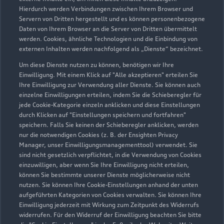
Hierdurch werden Verbindungen zwischen Ihrem Browser und
Servern von Dritten hergestellt und es können personenbezogene
Service
Daten von Ihrem Browser an die Server von Dritten übermittelt
Geöffnet bis
18:00
werden. Cookies, ähnliche Technologien und die Einbindung von
externen Inhalten werden nachfolgend als „Dienste“ bezeichnet.
Um diese Dienste nutzen zu können, benötigen wir Ihre
Teile- & Zubehörverkauf
Einwilligung. Mit einem Klick auf "Alle akzeptieren" erteilen Sie
Geöffnet bis
18:00
Ihre Einwilligung zur Verwendung aller Dienste. Sie können auch
einzelne Einwilligungen erteilen, indem Sie die Schieberegler für
jede Cookie-Kategorie einzeln anklicken und diese Einstellungen
durch Klicken auf "Einstellungen speichern und fortfahren"
speichern. Falls Sie keinen der Schieberegler anklicken, werden
Zurück nach oben
nur die notwendigen Cookies (z. B. der Ensighten Privacy
Manager, unser Einwilligungsmanagementtool) verwendet. Sie
Modelle
sind nicht gesetzlich verpflichtet, in die Verwendung von Cookies
einzuwilligen, aber wenn Sie Ihre Einwilligung nicht erteilen,
können Sie bestimmte unserer Dienste möglicherweise nicht
Kaufen & leasen
nutzen. Sie können Ihre Cookie-Einstellungen anhand der unten
Alle Modelle
aufgeführten Kategorien von Cookies verwalten. Sie können Ihre
Einwilligung jederzeit mit Wirkung zum Zeitpunkt des Widerrufs
Modelle vergleichen
Service & Zubehör
widerrufen. Für den Widerruf der Einwilligung beachten Sie bitte
Neuwagensuche